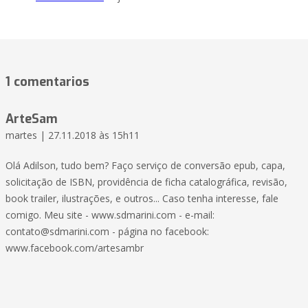
1 comentarios
ArteSam
martes | 27.11.2018 às 15h11
Olá Adilson, tudo bem? Faço serviço de conversão epub, capa,
solicitação de ISBN, providência de ficha catalográfica, revisão,
book trailer, ilustrações, e outros... Caso tenha interesse, fale
comigo. Meu site - www.sdmarini.com - e-mail:
contato@sdmarini.com
- página no facebook:
www.facebook.com/artesambr