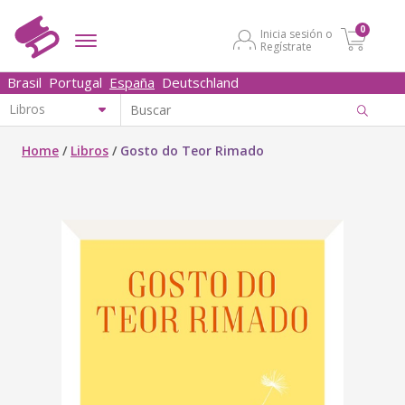
0
Inicia sesión o
Regístrate
Brasil
Portugal
España
Deutschland
Home
/
Libros
/
Gosto do Teor Rimado