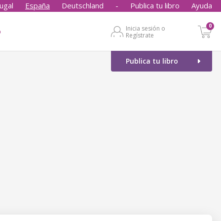
ugal
España
Deutschland
-
Publica tu libro
Ayuda
0
Inicia sesión o
o
Regístrate
Publica tu libro