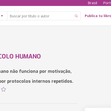
Brasil
Port
Publica tu libr
COLO HUMANO
ano não funciona por motivação,
por protocolos internos repetidos.