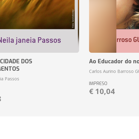
CIDADE DOS
Ao Educador do no
MENTOS
Carlos Aurino Barroso 
eia Passos
IMPRESO
€ 10,04
8