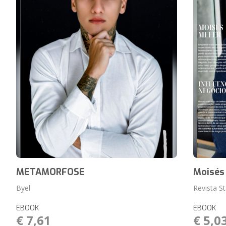
METAMORFOSE
Moisés
Byel
Revista S
EBOOK
EBOOK
€ 7,61
€ 5,0