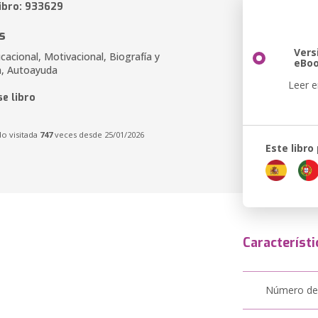
libro: 933629
s
Vers
acional, Motivacional, Biografía y
eBo
a, Autoayuda
Leer e
e libro
do visitada
747
veces desde 25/01/2026
Este libro
Característi
Número de