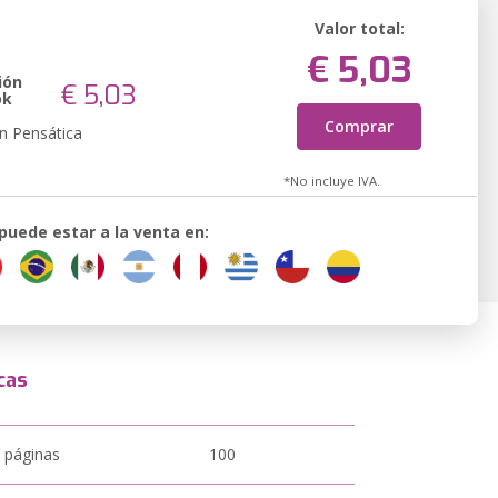
Valor total:
€ 5,03
ión
€ 5,03
ok
Comprar
n Pensática
*No incluye IVA.
 puede estar a la venta en:
cas
 páginas
100