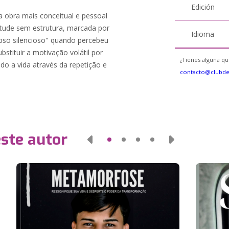
Edición
 obra mais conceitual e pessoal
entude sem estrutura, marcada por
Idioma
apso silencioso" quando percebeu
bstituir a motivação volátil por
¿Tienes alguna qu
do a vida através da repetição e
contacto@clubd
este autor