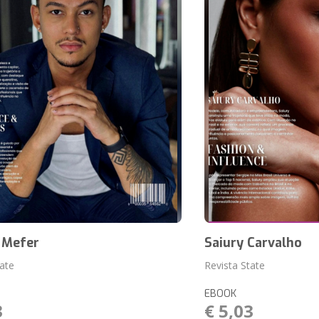
 Mefer
Saiury Carvalho
tate
Revista State
EBOOK
3
€ 5,03