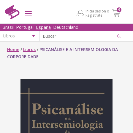
0
Inicia sesión o
Regístrate
Brasil
Portugal
España
Deutschland
Home
/
Libros
/
PSICANÁLISE E A INTERSEMIOLOGIA DA
CORPOREIDADE