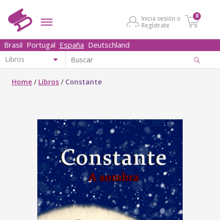
0
Inicia sesión o
Regístrate
Brasil
Portugal
España
Deutschland
Home
/
Libros
/
Constante