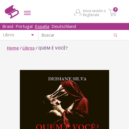
0
Inicia sesión o
Regístrate
Brasil
Portugal
España
Deutschland
Home
/
Libros
/
QUEM É VOCÊ?