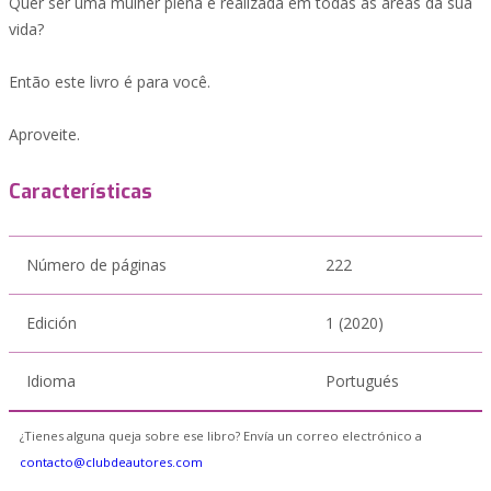
Quer ser uma mulher plena e realizada em todas as áreas da sua
vida?
Então este livro é para você.
Aproveite.
Características
Número de páginas
222
Edición
1 (2020)
Idioma
Portugués
¿Tienes alguna queja sobre ese libro? Envía un correo electrónico a
contacto@clubdeautores.com