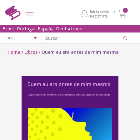
0
Inicia sesión o
Regístrate
Brasil
Portugal
España
Deutschland
Home
/
Libros
/
Quem eu era antes de mim mesma