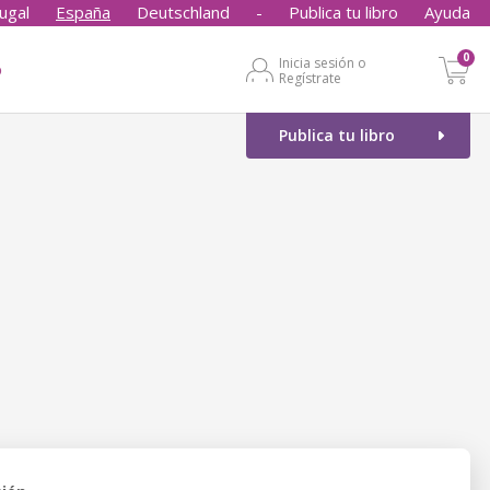
ugal
España
Deutschland
-
Publica tu libro
Ayuda
0
Inicia sesión o
o
Regístrate
Publica tu libro