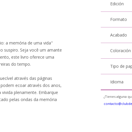
Edición
Formato
Acabado
rio: a memória de uma vida"
timo suspiro. Seja você um amante
Coloración
nto, este livro oferece uma
reiras do tempo.
Tipo de pa
ecível através das páginas
Idioma
s podem ecoar através dos anos,
a vivida plenamente. Embarque
¿Tienes alguna qu
portado pelas ondas da memória
contacto@clubd