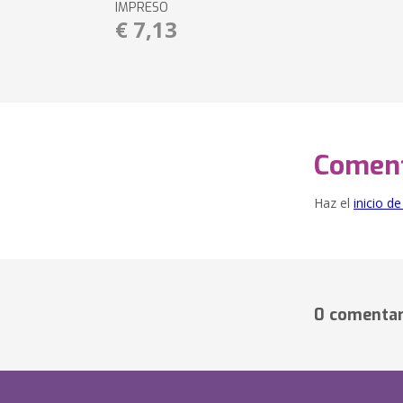
IMPRESO
€ 7,13
Coment
Haz el
inicio d
0 comentar