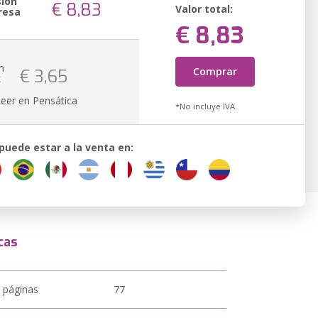
sión
€ 8,83
Valor total:
resa
€ 8,83
n
Comprar
€ 3,65
k
Leer en Pensática
*No incluye IVA.
 puede estar a la venta en:
cas
 páginas
77