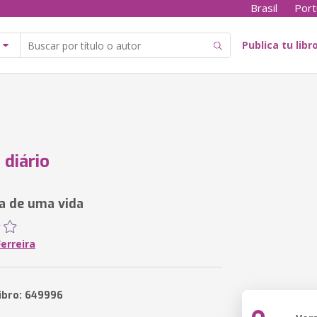
Brasil
Port
Publica tu libr
 diário
a de uma vida
Ferreira
libro: 649996