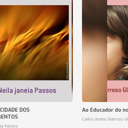
CIDADE DOS
Ao Educador do no
MENTOS
Carlos Aurino Barroso 
eia Passos