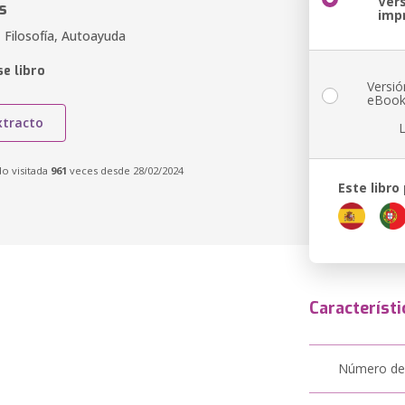
Ver
s
imp
 Filosofía, Autoayuda
e libro
Versió
eBoo
xtracto
do visitada
961
veces desde 28/02/2024
Este libro
Característi
Número de