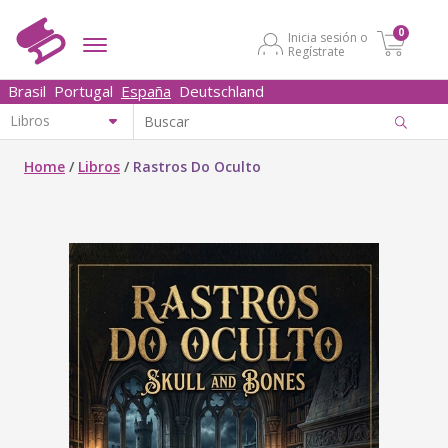
0
Inicia sesión o
Regístrate
Brasil
Portugal
España
Deutschland
Home
/
Libros
/
Rastros Do Oculto