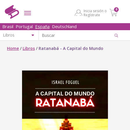
0
Inicia sesión o
Regístrate
Brasil
Portugal
España
Deutschland
Home
/
Libros
/
Ratanabá - A Capital do Mundo