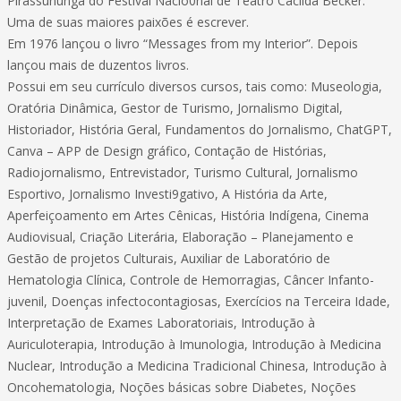
Pirassununga do Festival Nacio0nal de Teatro Cacilda Becker.
Uma de suas maiores paixões é escrever.
Em 1976 lançou o livro “Messages from my Interior”. Depois
lançou mais de duzentos livros.
Possui em seu currículo diversos cursos, tais como: Museologia,
Oratória Dinâmica, Gestor de Turismo, Jornalismo Digital,
Historiador, História Geral, Fundamentos do Jornalismo, ChatGPT,
Canva – APP de Design gráfico, Contação de Histórias,
Radiojornalismo, Entrevistador, Turismo Cultural, Jornalismo
Esportivo, Jornalismo Investi9gativo, A História da Arte,
Aperfeiçoamento em Artes Cênicas, História Indígena, Cinema
Audiovisual, Criação Literária, Elaboração – Planejamento e
Gestão de projetos Culturais, Auxiliar de Laboratório de
Hematologia Clínica, Controle de Hemorragias, Câncer Infanto-
juvenil, Doenças infectocontagiosas, Exercícios na Terceira Idade,
Interpretação de Exames Laboratoriais, Introdução à
Auriculoterapia, Introdução à Imunologia, Introdução à Medicina
Nuclear, Introdução a Medicina Tradicional Chinesa, Introdução à
Oncohematologia, Noções básicas sobre Diabetes, Noções