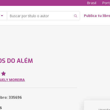
Brasil
Port
Publica tu libr
OS DO ALÉM
UELY MOREIRA
libro: 335696
s