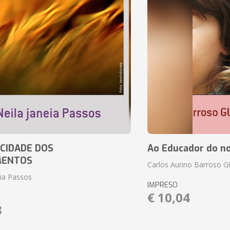
CIDADE DOS
Ao Educador do no
MENTOS
Carlos Aurino Barroso 
eia Passos
IMPRESO
€ 10,04
8