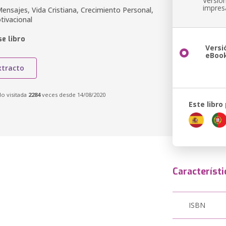
Versió
impres
ensajes, Vida Cristiana, Crecimiento Personal,
otivacional
e libro
Versi
eBoo
xtracto
do visitada
2284
veces desde 14/08/2020
Este libro
Característi
ISBN