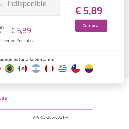
n
Indisponible
a
€ 5,89
Comprar
ón
€ 5,89
k
Leer en Pensática
 puede estar a la venta en:
cas
978-65-266-0021-4