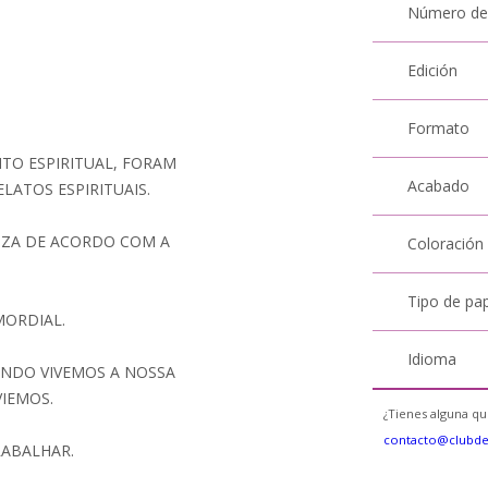
Número de
Edición
Formato
TO ESPIRITUAL, FORAM
Acabado
LATOS ESPIRITUAIS.
TIZA DE ACORDO COM A
Coloración
Tipo de pa
MORDIAL.
Idioma
ANDO VIVEMOS A NOSSA
VIEMOS.
¿Tienes alguna qu
contacto@clubd
RABALHAR.