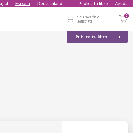
ugal
España
Deutschland
-
Publica tu libro
Ayuda
0
Inicia sesión o
o
Regístrate
Publica tu libro