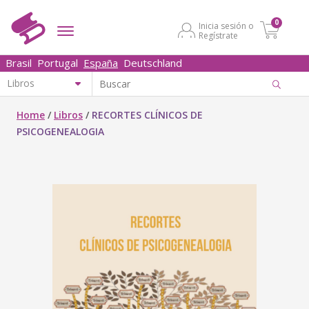
0
Inicia sesión o
Regístrate
Brasil
Portugal
España
Deutschland
Home
/
Libros
/
RECORTES CLÍNICOS DE
PSICOGENEALOGIA