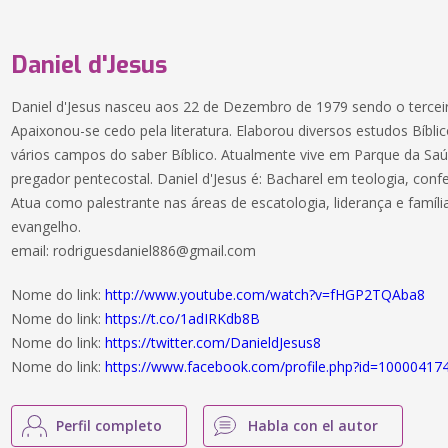
Daniel d'Jesus
Daniel d'Jesus nasceu aos 22 de Dezembro de 1979 sendo o terceir
Apaixonou-se cedo pela literatura. Elaborou diversos estudos Bíb
vários campos do saber Bíblico. Atualmente vive em Parque da Saú
pregador pentecostal. Daniel d'Jesus é: Bacharel em teologia, confer
Atua como palestrante nas áreas de escatologia, liderança e famíli
evangelho.
email:
rodriguesdaniel886@gmail.com
Nome do link:
http://www.youtube.com/watch?v=fHGP2TQAba8
Nome do link:
https://t.co/1adIRKdb8B
Nome do link:
https://twitter.com/DanieldJesus8
Nome do link:
https://www.facebook.com/profile.php?id=1000041
Perfil completo
Habla con el autor