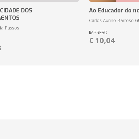
CIDADE DOS
Ao Educador do no
MENTOS
Carlos Aurino Barroso 
eia Passos
IMPRESO
€ 10,04
8