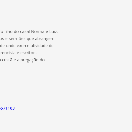
o filho do casal Norma e Luiz.
licos e sermões que abrangem
de onde exerce atividade de
encista e escritor .
a cristã e a pregação do
74571163