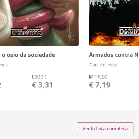
 o ópio da sociedade
Armados contra N
esus
Daniel d'Jesus
EBOOK
IMPRESO
2
€ 3,31
€ 7,19
Ver la lista completa