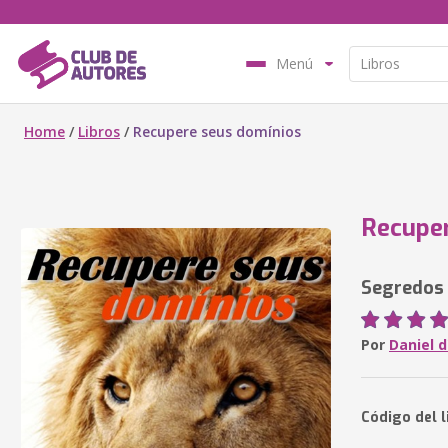
Menú
Home
/
Libros
/
Recupere seus domínios
Recuper
Segredos 
Por
Daniel d
Código del l