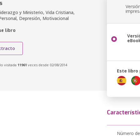
s
Versió
impres
derazgo y Ministerio, Vida Cristiana,
Personal, Depresión, Motivacional
e libro
Versi
eBoo
xtracto
do visitada
11961
veces desde 02/08/2014
Este libro
Característi
Número de