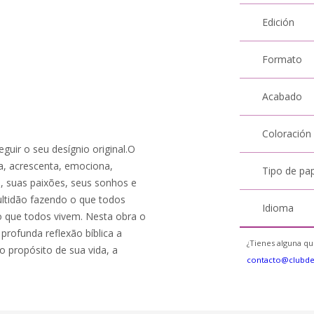
Edición
Formato
Acabado
Coloración
eguir o seu desígnio original.O
a, acrescenta, emociona,
Tipo de pa
, suas paixões, seus sonhos e
ltidão fazendo o que todos
Idioma
 que todos vivem. Nesta obra o
profunda reflexão bíblica a
¿Tienes alguna qu
o propósito de sua vida, a
contacto@clubd