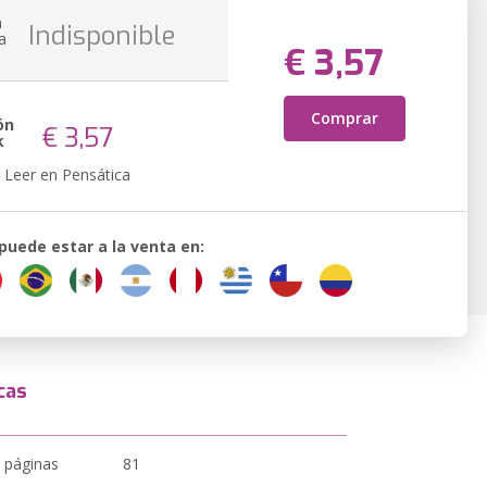
n
Indisponible
a
€ 3,57
Comprar
ón
€ 3,57
k
Leer en Pensática
 puede estar a la venta en:
cas
 páginas
81