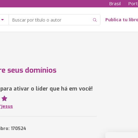
Brasil
Port
Publica tu libr
e seus domínios
para ativar o líder que há em você!
'Jesus
ibro: 170524