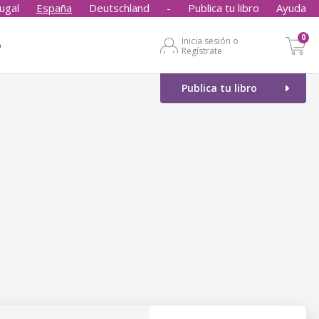
ugal
España
Deutschland
-
Publica tu libro
Ayuda
0
Inicia sesión o
o
Regístrate
Publica tu libro