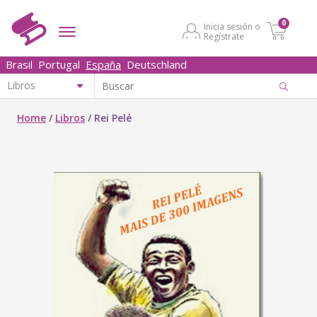
0
Inicia sesión o
Regístrate
Brasil
Portugal
España
Deutschland
Home
/
Libros
/
Rei Pelé