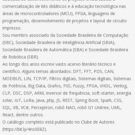
comercialização de kits didáticos e à educação tecnológica nas
áreas de microcontroladores (MCU), FPGA, linguagens de
programação, desenvolvimento de projetos e layout de circuito
impresso.
Sou membro associado da Sociedade Brasileira de Computação
(SBC), Sociedade Brasileira de Inteligência Artificial (SBIA),
Sociedade Brasileira de Automática (SBA) e Sociedade Brasileira
de Robótica (SBR).
Ao longo dos anos escrevi vasto acervo literário técnico e
científico. Alguns temas abordados: DFT, FFT, PDS, CAN,
MODBUS, LIN, TCP/IP, Filtros digitais, Sistemas digitais, Sistemas
de Potência, Big Data, Grafos, PID, Fuzzy, FPGA, VHDL, Verilog,
CLP, DSC, DSP, ARM, inversor de frequência, soft-starter, energia
solar, IoT, LoRa, Java, php, JS, REST, Spring Boot, Spark, CSS,
SQL, VB, VC#, Perceptron, robô NAO, robô G1 Unitree, UML,
React, dentre outros.
O catálogo completo está publicado no Clube de Autores
(https://bit.ly/4ns0E8Z).