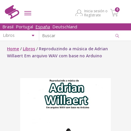
0
Inicia sesión o
Regístrate
Brasil
Portugal
España
Deutschland
Home
/
Libros
/
Reproduzindo a música de Adrian
Willaert Em arquivo WAV com base no Arduino