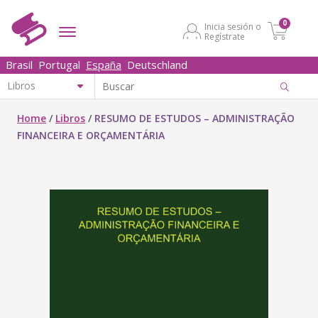
0
Inicia sesión o
Regístrate
Brasil
Portugal
España
Deutschland
Home
/
Libros
/
RESUMO DE ESTUDOS – ADMINISTRAÇÃO
FINANCEIRA E ORÇAMENTÁRIA