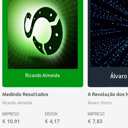
Medindo Resultados
A Revolução dos 
Ricardo Almeida
Álvaro Flores
IMPRESO
EBOOK
IMPRESO
€ 10,91
€ 4,17
€ 7,83