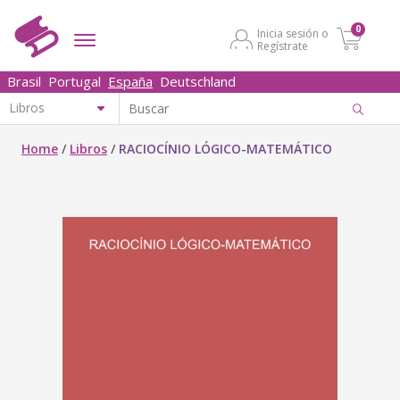
0
Inicia sesión o
Regístrate
Brasil
Portugal
España
Deutschland
Home
/
Libros
/
RACIOCÍNIO LÓGICO-MATEMÁTICO