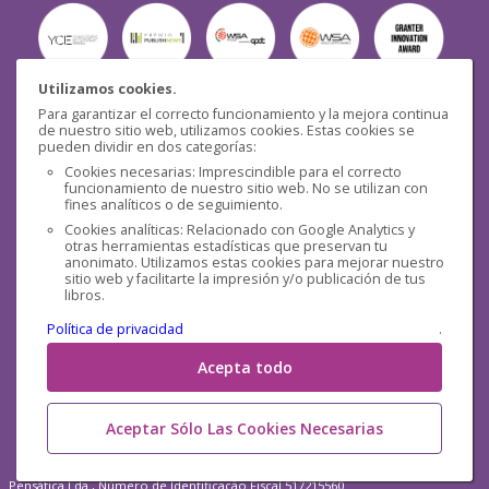
Utilizamos cookies.
Para garantizar el correcto funcionamiento y la mejora continua
Seguridad
de nuestro sitio web, utilizamos cookies. Estas cookies se
pueden dividir en dos categorías:
Cookies necesarias: Imprescindible para el correcto
funcionamiento de nuestro sitio web. No se utilizan con
fines analíticos o de seguimiento.
Cookies analíticas: Relacionado con Google Analytics y
otras herramientas estadísticas que preservan tu
Redes sociales
anonimato. Utilizamos estas cookies para mejorar nuestro
sitio web y facilitarte la impresión y/o publicación de tus
libros.
Política de privacidad
.
Acepta todo
Aceptar Sólo Las Cookies Necesarias
Pensática Lda., Número de Identificação Fiscal 517215560