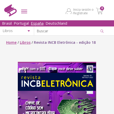
0
Inicia sesión o
Regístrate
Brasil
Portugal
España
Deutschland
Home
/
Libros
/
Revista INCB Eletrônica - edição 18