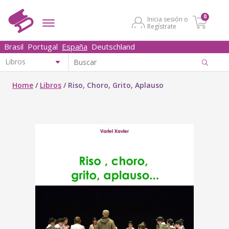
0
Inicia sesión o
Regístrate
Brasil
Portugal
España
Deutschland
Home
/
Libros
/
Riso, Choro, Grito, Aplauso