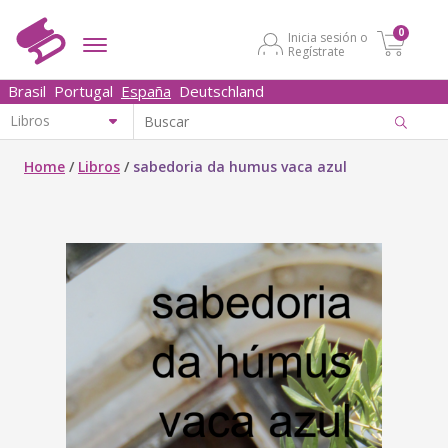
0
Inicia sesión o
Regístrate
Brasil
Portugal
España
Deutschland
Home
/
Libros
/
sabedoria da humus vaca azul