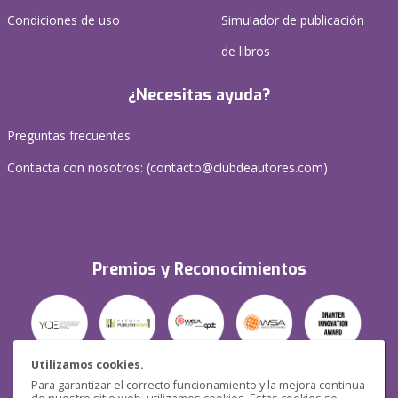
Condiciones de uso
Simulador de publicación
de libros
¿Necesitas ayuda?
Preguntas frecuentes
Contacta con nosotros: (
contacto@clubdeautores.com
)
Premios y Reconocimientos
Utilizamos cookies.
Para garantizar el correcto funcionamiento y la mejora continua
Seguridad