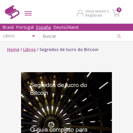
0
Inicia sesión o
Regístrate
Brasil
Portugal
España
Deutschland
Home
/
Libros
/
Segredos de lucro do Bitcoin