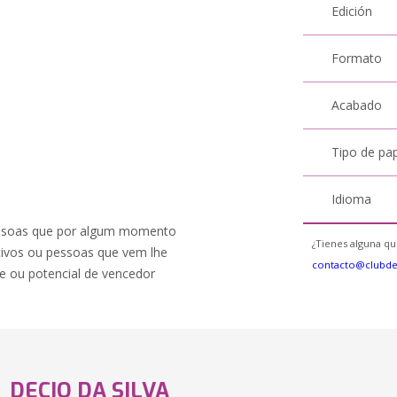
Edición
Formato
Acabado
Tipo de pa
Idioma
pessoas que por algum momento
¿Tienes alguna qu
otivos ou pessoas que vem lhe
contacto@clubd
e ou potencial de vencedor
DECIO DA SILVA