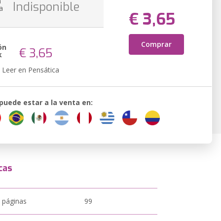
n
Indisponible
a
€ 3,65
Comprar
ón
€ 3,65
k
Leer en Pensática
 puede estar a la venta en:
cas
 páginas
99