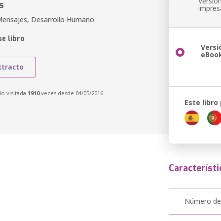
Versió
s
impres
Mensajes, Desarrollo Humano
e libro
Versi
eBoo
xtracto
do visitada
1910
veces desde 04/05/2016
Este libro
Característi
Número de