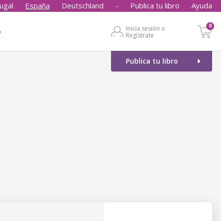
ugal
España
Deutschland
-
Publica tu libro
Ayuda
0
Inicia sesión o
o
Regístrate
Publica tu libro