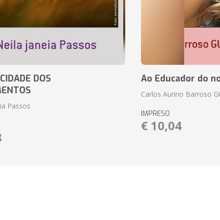
CIDADE DOS
Ao Educador do no
MENTOS
Carlos Aurino Barroso 
eia Passos
IMPRESO
€ 10,04
8