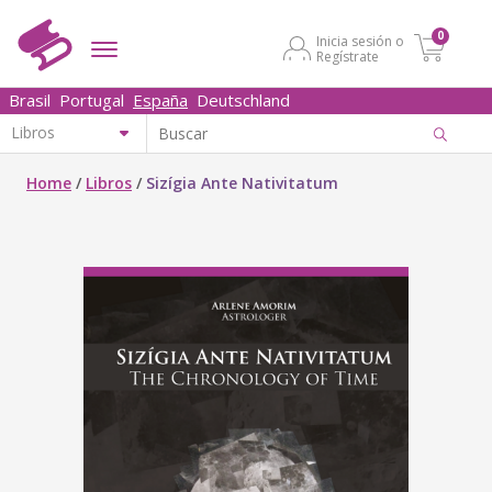
0
Inicia sesión o
Regístrate
Brasil
Portugal
España
Deutschland
Home
/
Libros
/
Sizígia Ante Nativitatum