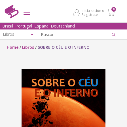
0
Inicia sesión o
Regístrate
Brasil
Portugal
España
Deutschland
Home
/
Libros
/
SOBRE O CÉU E O INFERNO