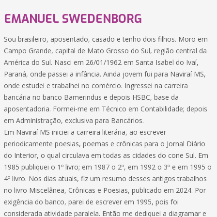
EMANUEL SWEDENBORG
Sou brasileiro, aposentado, casado e tenho dois filhos. Moro em
Campo Grande, capital de Mato Grosso do Sul, região central da
América do Sul. Nasci em 26/01/1962 em Santa Isabel do Ivaí,
Paraná, onde passei a infância. Ainda jovem fui para Naviraí MS,
onde estudei e trabalhei no comércio. Ingressei na carreira
bancária no banco Bamerindus e depois HSBC, base da
aposentadoria. Formei-me em Técnico em Contabilidade; depois
em Administração, exclusiva para Bancários.
Em Naviraí MS iniciei a carreira literária, ao escrever
periodicamente poesias, poemas e crônicas para o Jornal Diário
do Interior, o qual circulava em todas as cidades do cone Sul. Em
1985 publiquei o 1º livro; em 1987 o 2º, em 1992 o 3º e em 1995 o
4º livro. Nos dias atuais, fiz um resumo desses antigos trabalhos
no livro Miscelânea, Crônicas e Poesias, publicado em 2024. Por
exigência do banco, parei de escrever em 1995, pois foi
considerada atividade paralela. Então me dediquei a diagramar e