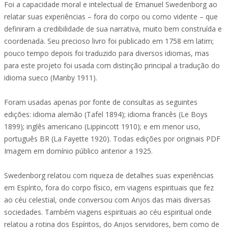
Foi a capacidade moral e intelectual de Emanuel Swedenborg ao
relatar suas experiências – fora do corpo ou como vidente – que
definiram a credibilidade de sua narrativa, muito bem construída e
coordenada. Seu precioso livro foi publicado em 1758 em latim;
pouco tempo depois foi traduzido para diversos idiomas, mas
para este projeto foi usada com distinção principal a tradução do
idioma sueco (Manby 1911).
Foram usadas apenas por fonte de consultas as seguintes
edições: idioma alemão (Tafel 1894); idioma francês (Le Boys
1899); inglês americano (Lippincott 1910); e em menor uso,
português BR (La Fayette 1920). Todas edições por originais PDF
Imagem em domínio público anterior a 1925.
Swedenborg relatou com riqueza de detalhes suas experiências
em Espírito, fora do corpo físico, em viagens espirituais que fez
ao céu celestial, onde conversou com Anjos das mais diversas
sociedades. Também viagens espirituais ao céu espiritual onde
relatou a rotina dos Espíritos, do Anjos servidores, bem como de