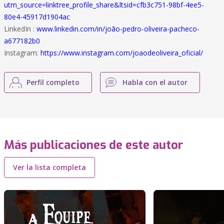
utm_source=linktree_profile_share&ltsid=cfb3c751-98bf-4ee5-
80e4-45917d1904ac
LinkedIn :
www.linkedin.com/in/joão-pedro-oliveira-pacheco-
a677182b0
Instagram:
https://www.instagram.com/joaodeoliveira_oficial/
Perfil completo
Habla con el autor
Más publicaciones de este autor
Ver la lista completa