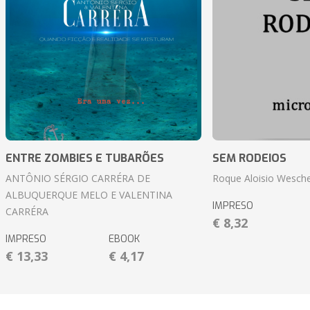
ENTRE ZOMBIES E TUBARÕES
SEM RODEIOS
ANTÔNIO SÉRGIO CARRÉRA DE
Roque Aloisio Wesche
ALBUQUERQUE MELO E VALENTINA
IMPRESO
CARRÉRA
€ 8,32
IMPRESO
EBOOK
€ 13,33
€ 4,17