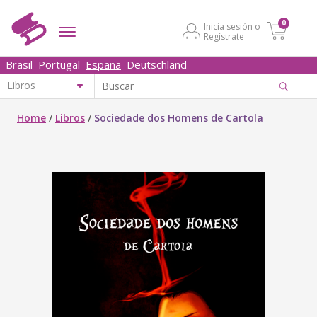
0
Inicia sesión o
Regístrate
Brasil
Portugal
España
Deutschland
Home
/
Libros
/
Sociedade dos Homens de Cartola