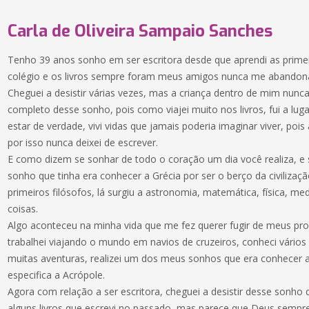
Carla de Oliveira Sampaio Sanches
Tenho 39 anos sonho em ser escritora desde que aprendi as primeira
colégio e os livros sempre foram meus amigos nunca me abandon
Cheguei a desistir várias vezes, mas a criança dentro de mim nunca
completo desse sonho, pois como viajei muito nos livros, fui a lu
estar de verdade, vivi vidas que jamais poderia imaginar viver, pois
por isso nunca deixei de escrever.
E como dizem se sonhar de todo o coração um dia você realiza, e 
sonho que tinha era conhecer a Grécia por ser o berço da civilizaçã
primeiros filósofos, lá surgiu a astronomia, matemática, física, me
coisas.
Algo aconteceu na minha vida que me fez querer fugir de meus pro
trabalhei viajando o mundo em navios de cruzeiros, conheci vários
muitas aventuras, realizei um dos meus sonhos que era conhecer a
especifica a Acrópole.
Agora com relação a ser escritora, cheguei a desistir desse sonho d
alguns livros que escrevi no passado, mas parece que Deus semp