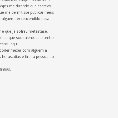
s anjos me dizendo que escrevo
que me permitisse publicar meus
or alguém ter reacendido essa
 e que já sofreu metástase,
ue eu que sou talentosa e tenho
estou aqui...
 é poder mexer com alguém a
 horas, dias e tirar a pessoa do
inhas.