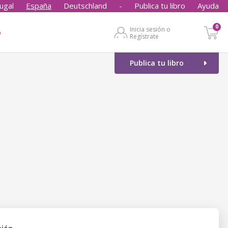
ugal
España
Deutschland
-
Publica tu libro
Ayuda
0
Inicia sesión o
o
Regístrate
Publica tu libro