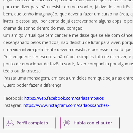
para me dizer para não desistir do meu sonho, já tive dois ou trê
bem, que tenho imaginação, que deveria fazer um curso na área, 
livros, e estou aqui por conta de já escrever para alguns apps, e p
chama de sonho dentro do meu coração.
Um amigo virtual que tem câncer e me disse que se ele com câncer
desenganado pelos médicos, não desistiu de lutar para viver, porq
uma vida inteira pela frente deveria desistir, é por esse meu fã que 
Pois eu querer ser escritora não é pelo simples fato de escrever,
ponto de emocionar de fazê-la sorrir, fazer companhia por algumas
tédio ou da tristeza.
Passar uma mensagem, em cada um deles nem que seja nas entrel
Quero poder fazer a diferença.
Facebook:
https://web.facebook.com/carlasampaios
Instagran:
https://www.instagram.com/carlaossanches/
Perfil completo
Habla con el autor