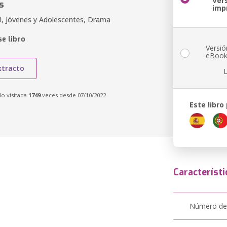
Ver
s
imp
il, Jóvenes y Adolescentes, Drama
e libro
Versió
eBoo
xtracto
do visitada
1749
veces desde 07/10/2022
Este libro
Característi
Número de