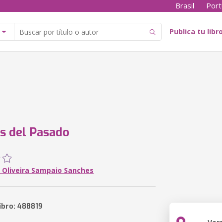
Brasil
Port
Publica tu libr
s del Pasado
e Oliveira Sampaio Sanches
ibro: 488819