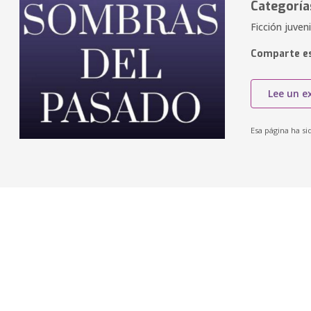
Categoría
Ficción juven
Comparte es
Lee un e
Esa página ha si