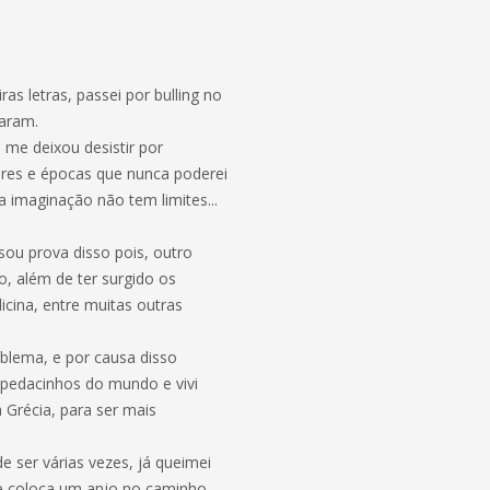
s letras, passei por bulling no
aram.
 me deixou desistir por
gares e épocas que nunca poderei
 a imaginação não tem limites...
sou prova disso pois, outro
o, além de ter surgido os
dicina, entre muitas outras
blema, e por causa disso
 pedacinhos do mundo e vivi
 Grécia, para ser mais
e ser várias vezes, já queimei
re coloca um anjo no caminho