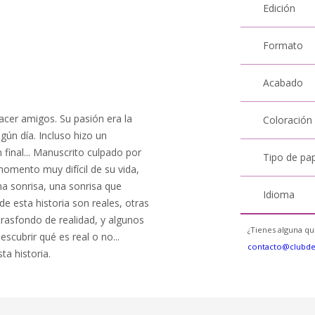
Edición
Formato
Acabado
hacer amigos. Su pasión era la
Coloración
lgún día. Incluso hizo un
final... Manuscrito culpado por
Tipo de pa
omento muy difícil de su vida,
na sonrisa, una sonrisa que
Idioma
e esta historia son reales, otras
 trasfondo de realidad, y algunos
¿Tienes alguna qu
escubrir qué es real o no...
contacto@clubd
a historia.