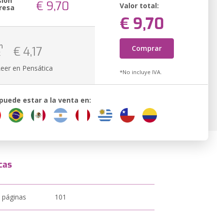
sión
€ 9,70
Valor total:
resa
€ 9,70
n
Comprar
€ 4,17
k
Leer en Pensática
*No incluye IVA.
 puede estar a la venta en:
cas
 páginas
101