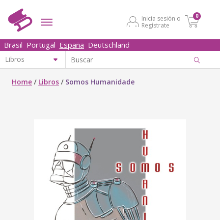
0
Inicia sesión o
Regístrate
Brasil
Portugal
España
Deutschland
Home
/
Libros
/
Somos Humanidade