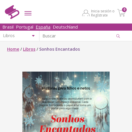
0
Inicia sesión o
Regístrate
Brasil
Portugal
España
Deutschland
Home
/
Libros
/
Sonhos Encantados