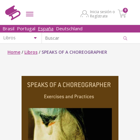
0
Inicia sesión o
Regístrate
Brasil
Portugal
España
Deutschland
Home
/
Libros
/
SPEAKS OF A CHOREOGRAPHER