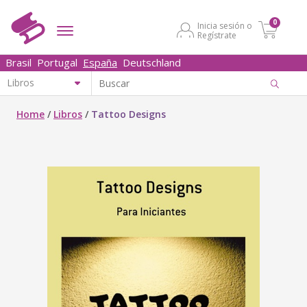
0
Inicia sesión o
Regístrate
Brasil
Portugal
España
Deutschland
Home
/
Libros
/
Tattoo Designs