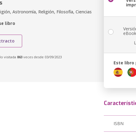
Vers
s
imp
ligión, Astronomía, Religión, Filosofía, Ciencias
e libro
Versió
eBoo
xtracto
do visitada
863
veces desde 03/09/2023
Este libro
Característi
ISBN