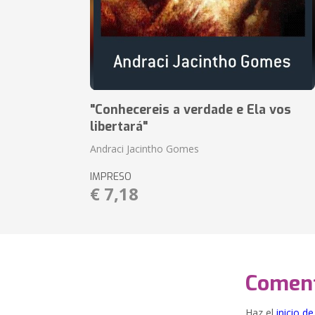
"Conhecereis a verdade e Ela vos
libertará"
Andraci Jacintho Gomes
IMPRESO
€ 7,18
Coment
Haz el
inicio d