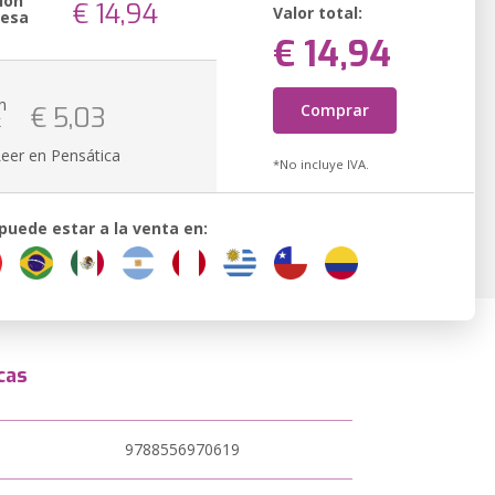
ión
€ 14,94
Valor total:
resa
€ 14,94
n
Comprar
€ 5,03
k
Leer en Pensática
*No incluye IVA.
 puede estar a la venta en:
cas
9788556970619