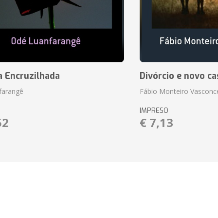
a Encruzilhada
Divórcio e novo ca
farangê
Fábio Monteiro Vasconc
IMPRESO
52
€ 7,13