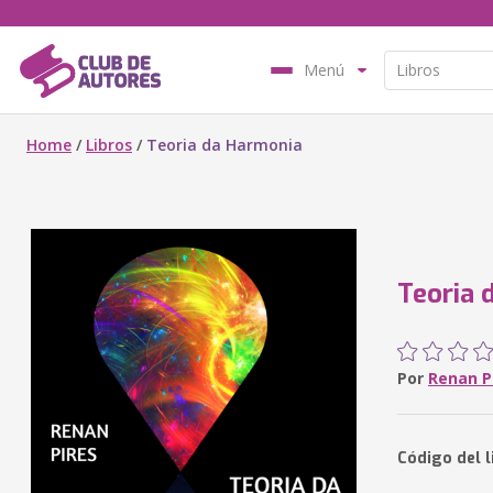
Menú
Home
/
Libros
/
Teoria da Harmonia
Teoria 
Por
Renan P
Código del 