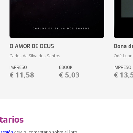
O AMOR DE DEUS
Dona d
Carlos da Silva dos Santos
Odé Luan
IMPRESO
EBOOK
IMPRESO
€ 11,58
€ 5,03
€ 13,
arios
e sesión
deja tu comentario sobre el libro.