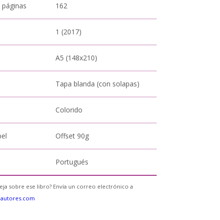
 páginas
162
1 (2017)
A5 (148x210)
Tapa blanda (con solapas)
Colorido
pel
Offset 90g
Portugués
eja sobre ese libro? Envía un correo electrónico a
eautores.com