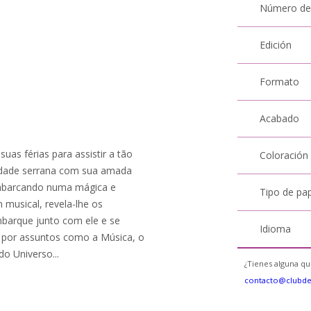
Número de
Edición
Formato
Acabado
uas férias para assistir a tão
Coloración
idade serrana com sua amada
 embarcando numa mágica e
Tipo de pa
 musical, revela-lhe os
mbarque junto com ele e se
Idioma
 por assuntos como a Música, o
do Universo...
¿Tienes alguna qu
contacto@clubd