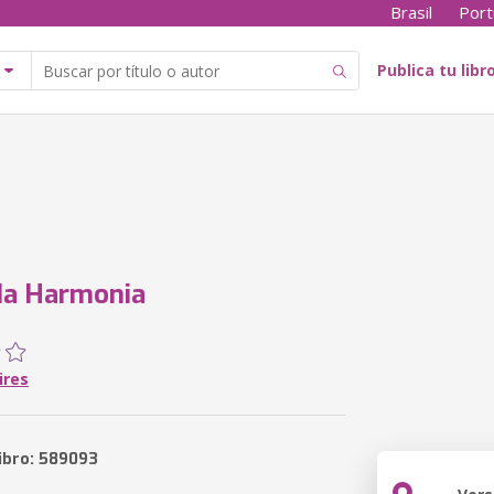
Brasil
Port
Publica tu libr
da Harmonia
ires
libro: 589093