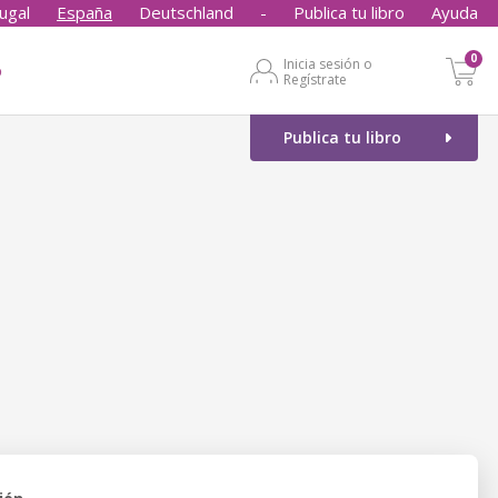
ugal
España
Deutschland
-
Publica tu libro
Ayuda
0
Inicia sesión o
o
Regístrate
Publica tu libro