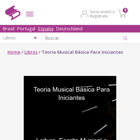
0
Inicia sesión o
Regístrate
Brasil
Portugal
España
Deutschland
Home
/
Libros
/
Teoria Musical Básica Para Iniciantes