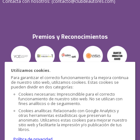
Contacta con nosotros: (
contacto@clubdeautores.com
)
Premios y Reconocimientos
Utilizamos cookies.
Para garantizar el correcto funcionamiento y la mejora continua
Seguridad
de nuestro sitio web, utilizamos cookies. Estas cookies se
pueden dividir en dos categorías:
Cookies necesarias: Imprescindible para el correcto
funcionamiento de nuestro sitio web. No se utilizan con
fines analíticos o de seguimiento.
Cookies analíticas: Relacionado con Google Analytics y
otras herramientas estadísticas que preservan tu
Redes sociales
anonimato. Utilizamos estas cookies para mejorar nuestro
sitio web y facilitarte la impresión y/o publicación de tus
libros.
Política de privacidad
.