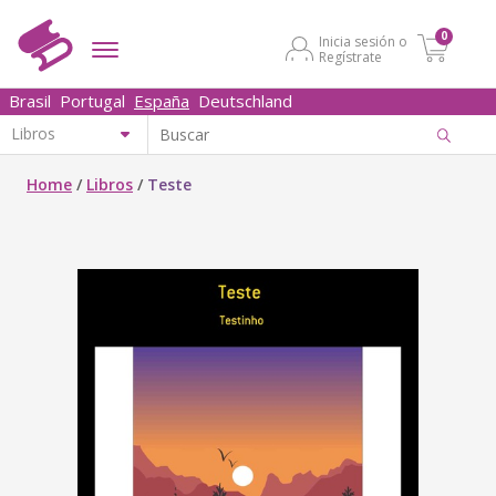
0
Inicia sesión o
Regístrate
Brasil
Portugal
España
Deutschland
Home
/
Libros
/
Teste