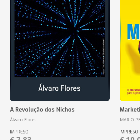
A Revolução dos Nichos
Market
Álvaro Flores
MARIO P
IMPRESO
IMPRESO
€ 7,83
€ 10,