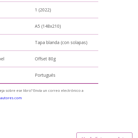
1 (2022)
A5 (148x210)
Tapa blanda (con solapas)
pel
Offset 80g
Portugués
eja sobre ese libro? Envía un correo electrónico a
eautores.com