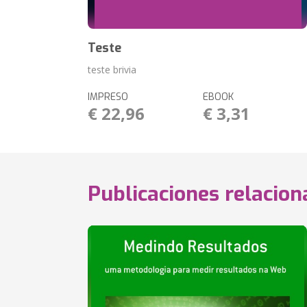
Teste
teste brivia
IMPRESO
EBOOK
€ 22,96
€ 3,31
Publicaciones relacio