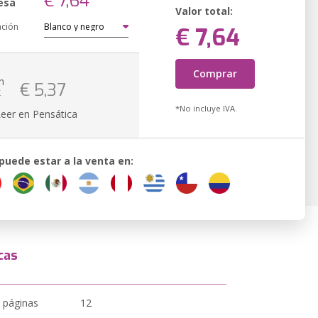
€ 7,64
esa
Valor total:
ación
€ 7,64
Comprar
n
€ 5,37
k
*No incluye IVA.
Leer en Pensática
 puede estar a la venta en:
cas
 páginas
12