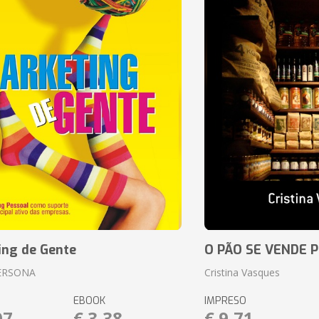
ing de Gente
O PÃO SE VENDE 
ERSONA
Cristina Vasques
EBOOK
IMPRESO
07
€ 3,38
€ 9,71