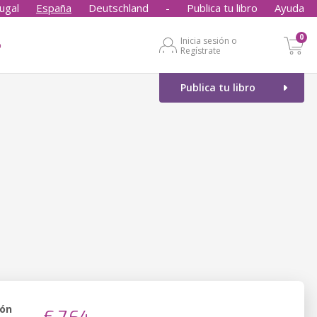
ugal
España
Deutschland
-
Publica tu libro
Ayuda
0
Inicia sesión o
o
Regístrate
Publica tu libro
ión