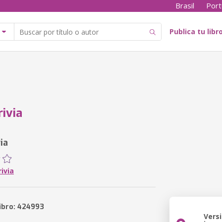
Brasil
Port
Publica tu libr
rivia
ia
ivia
libro: 424993
Vers