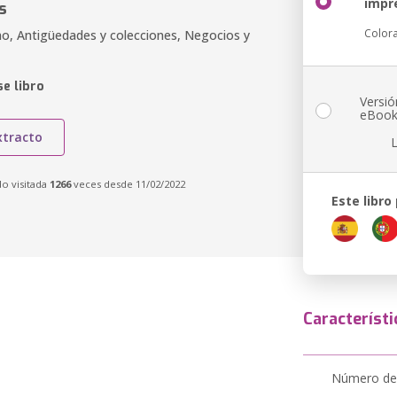
impr
s
Color
no, Antigüedades y colecciones, Negocios y
e libro
Versió
eBoo
xtracto
do visitada
1266
veces desde 11/02/2022
Este libro
Característi
Número de