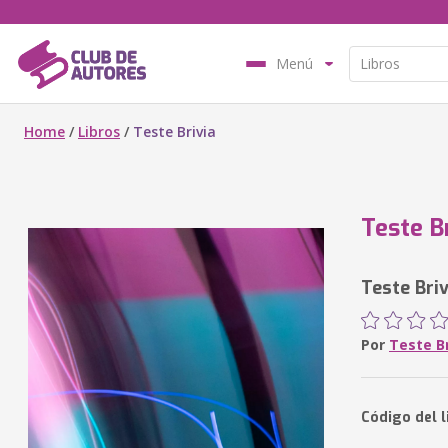
Menú
Home
/
Libros
/
Teste Brivia
Teste B
Teste Briv
Por
Teste Br
Código del 