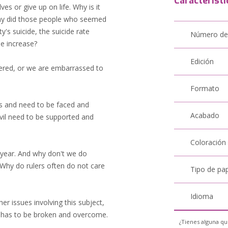
Característi
s or give up on life. Why is it
 Why did those people who seemed
y's suicide, the suicide rate
Número de
e increase?
Edición
ered, or we are embarrassed to
Formato
ms and need to be faced and
Acabado
evil need to be supported and
Coloración
y year. And why don't we do
Why do rulers often do not care
Tipo de pa
Idioma
er issues involving this subject,
t has to be broken and overcome.
¿Tienes alguna qu