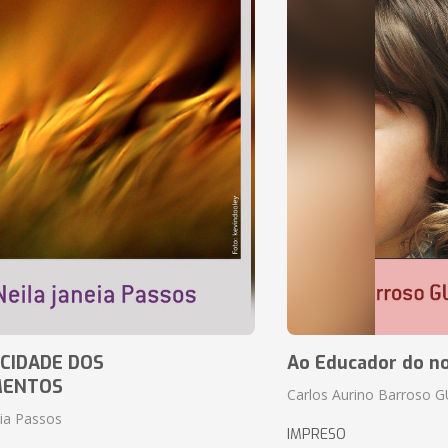
CIDADE DOS
Ao Educador do no
MENTOS
Carlos Aurino Barroso 
eia Passos
IMPRESO