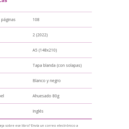
cas
 páginas
108
2 (2022)
A5 (148x210)
Tapa blanda (con solapas)
Blanco y negro
pel
Ahuesado 80g
Inglés
eja sobre ese libro? Envía un correo electrónico a