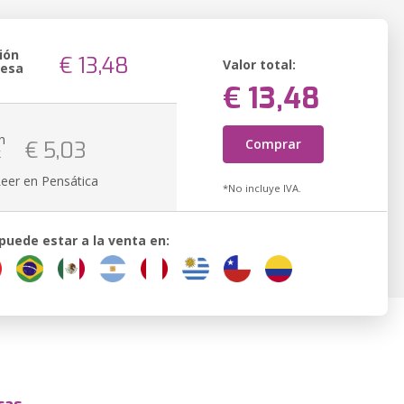
ión
€ 13,48
Valor total:
resa
€ 13,48
n
Comprar
€ 5,03
k
Leer en Pensática
*No incluye IVA.
 puede estar a la venta en: