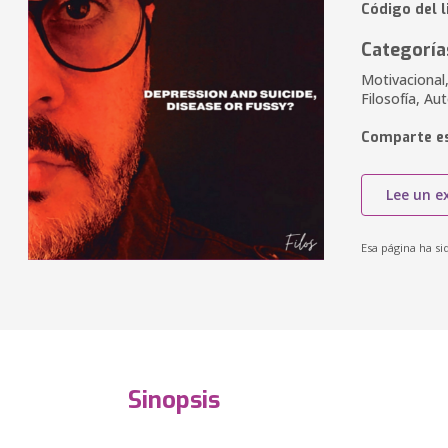
Código del l
Categoría
Motivacional,
Filosofía, A
Comparte es
Lee un e
Esa página ha si
Sinopsis