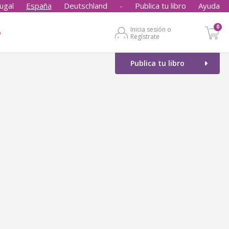
ugal
España
Deutschland
-
Publica tu libro
Ayuda
0
Inicia sesión o
o
Regístrate
Publica tu libro