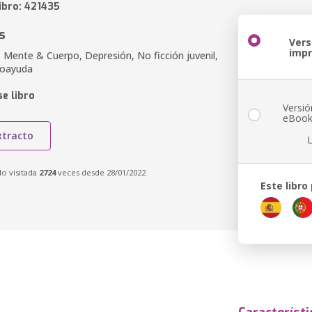
ibro: 421435
s
Vers
imp
 Mente & Cuerpo, Depresión, No ficción juvenil,
utoayuda
e libro
Versió
eBoo
xtracto
do visitada
2724
veces desde 28/01/2022
Este libro