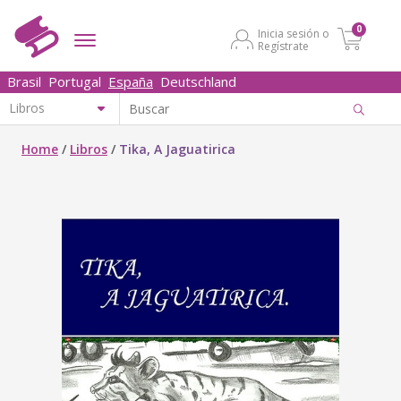
0
Inicia sesión o
Regístrate
Brasil
Portugal
España
Deutschland
Home
/
Libros
/
Tika, A Jaguatirica