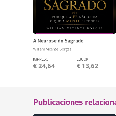
A Neurose do Sagrado
William Vicente Borges
IMPRESO
EBOOK
€ 24,64
€ 13,62
Publicaciones relacio