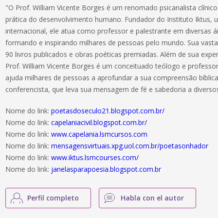
"O Prof. William Vicente Borges é um renomado psicanalista clínic
prática do desenvolvimento humano. Fundador do Instituto Iktus, um
internacional, ele atua como professor e palestrante em diversas
formando e inspirando milhares de pessoas pelo mundo. Sua vasta p
90 livros publicados e obras poéticas premiadas. Além de sua expert
Prof. William Vicente Borges é um conceituado teólogo e professor
ajuda milhares de pessoas a aprofundar a sua compreensão bíblic
conferencista, que leva sua mensagem de fé e sabedoria a diversos
Nome do link:
poetasdoseculo21.blogspot.com.br/
Nome do link:
capelaniacivil.blogspot.com.br/
Nome do link:
www.capelania.lsmcursos.com
Nome do link:
mensagensvirtuais.xpg.uol.com.br/poetasonhador
Nome do link:
www.iktus.lsmcourses.com/
Nome do link:
janelasparapoesia.blogspot.com.br
Perfil completo
Habla con el autor