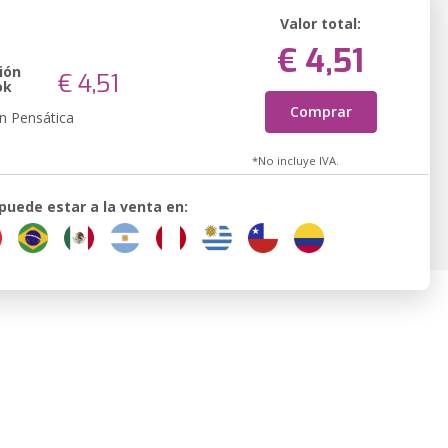
Valor total:
€ 4,51
ión
€ 4,51
ok
Comprar
n Pensática
*No incluye IVA.
 puede estar a la venta en: