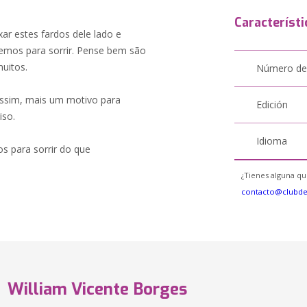
Característi
ar estes fardos dele lado e
emos para sorrir. Pense bem são
muitos.
Número de
sim, mais um motivo para
Edición
iso.
Idioma
s para sorrir do que
¿Tienes alguna qu
contacto@clubd
William Vicente Borges