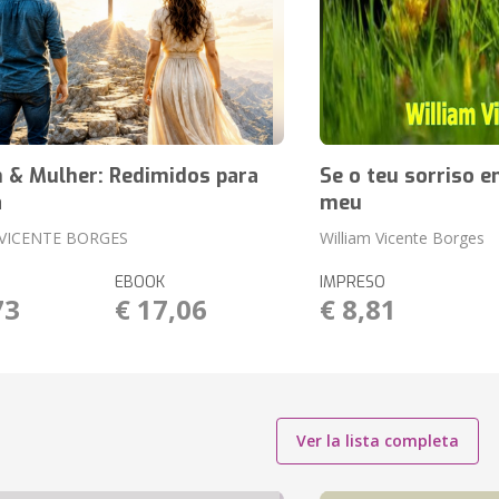
& Mulher: Redimidos para
Se o teu sorriso 
a
meu
 VICENTE BORGES
William Vicente Borges
EBOOK
IMPRESO
73
€ 17,06
€ 8,81
Ver la lista completa