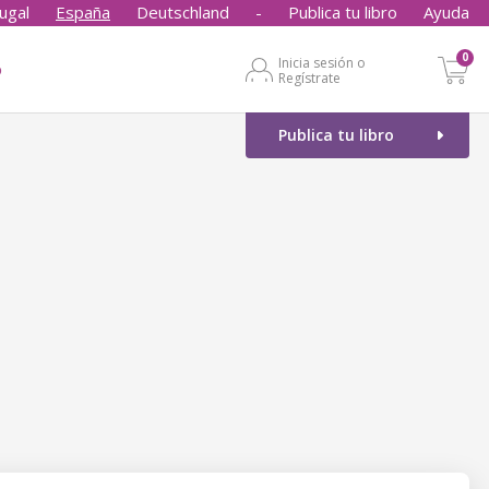
ugal
España
Deutschland
-
Publica tu libro
Ayuda
0
Inicia sesión o
o
Regístrate
Publica tu libro