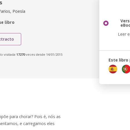
s
arios, Poesía
Vers
e libro
eBo
Leer e
xtracto
do visitada
17270
veces desde 14/01/2015
Este libro
põe para chorar? Pois é, nós as
imentamos, e carregamos eles