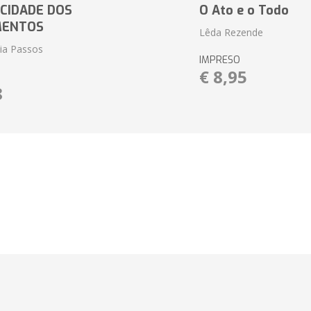
CIDADE DOS
O Ato e o Todo
MENTOS
Lêda Rezende
eia Passos
IMPRESO
€ 8,95
8