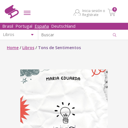
0
Inicia sesión o
Regístrate
Brasil
Portugal
España
Deutschland
Home
/
Libros
/
Tons de Sentimentos