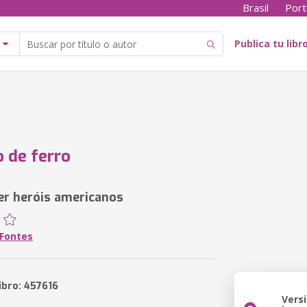
Brasil
Port
Publica tu libr
 de ferro
er heróis americanos
 Fontes
ibro: 457616
Vers