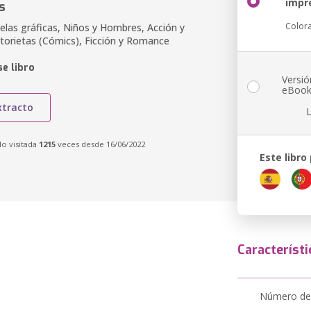
impr
s
Color
elas gráficas, Niños y Hombres, Acción y
storietas (Cómics), Ficción y Romance
e libro
Versió
eBoo
xtracto
do visitada
1215
veces desde 16/06/2022
Este libro
Característi
Número de