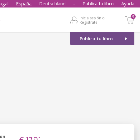
ugal
España
Deutschland
-
Publica tu libro
Ayuda
0
Inicia sesión o
o
Regístrate
Publica tu libro
ión