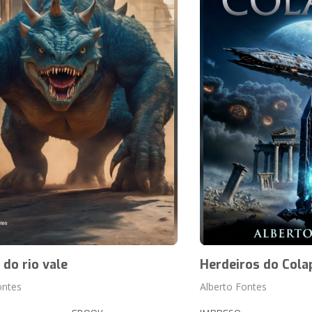
 do rio vale
Herdeiros do Cola
ontes
Alberto Fontes