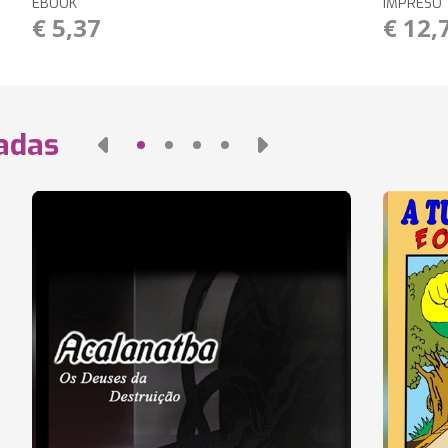
EBOOK
IMPRESO
€ 5,37
€ 12,
nadas