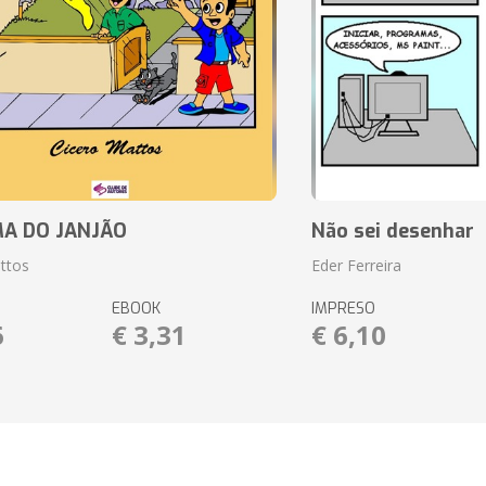
A DO JANJÃO
Não sei desenhar
ttos
Eder Ferreira
EBOOK
IMPRESO
6
€ 3,31
€ 6,10