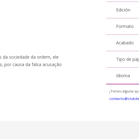
Edición
Formato
Acabado
s da sociedade da ordem, ele
Tipo de pa
s, por causa da falsa acusação
Idioma
¿Tienes alguna qu
contacto@clubd