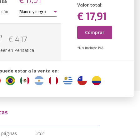
€ 17,91
esa
Valor total:
ación
€ 17,91
Comprar
n
€ 4,17
k
*No incluye IVA.
Leer en Pensática
 puede estar a la venta en:
cas
 páginas
252