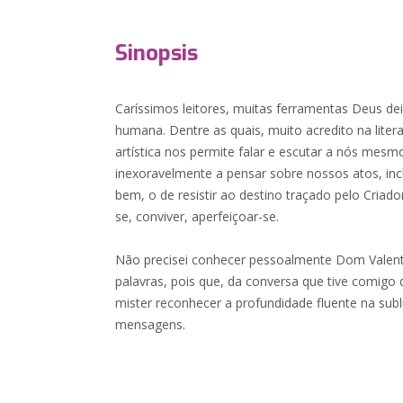
Sinopsis
Caríssimos leitores, muitas ferramentas Deus deix
humana. Dentre as quais, muito acredito na liter
artística nos permite falar e escutar a nós mesmo
inexoravelmente a pensar sobre nossos atos, incl
bem, o de resistir ao destino traçado pelo Criado
se, conviver, aperfeiçoar-se.
Não precisei conhecer pessoalmente Dom Valent
palavras, pois que, da conversa que tive comigo d
mister reconhecer a profundidade fluente na sub
mensagens.