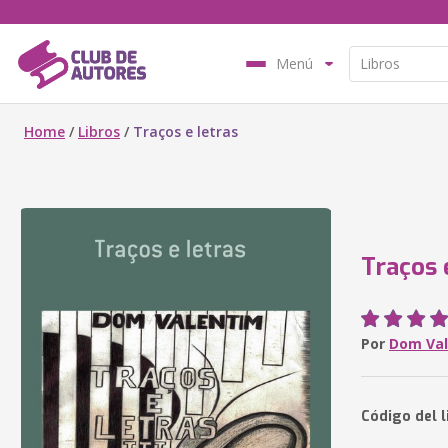
Menú
Home
/
Libros
/
Traços e letras
Traços 
Por
Dom Va
Código del l