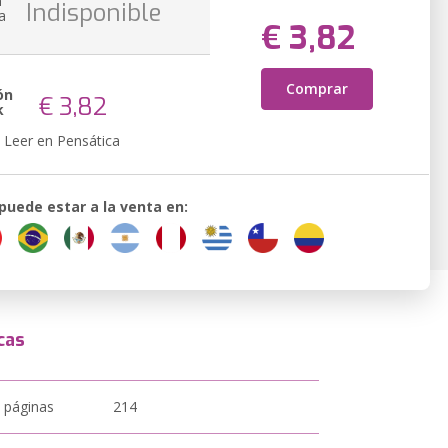
n
Indisponible
a
€ 3,82
Comprar
ón
€ 3,82
k
Leer en Pensática
 puede estar a la venta en:
cas
 páginas
214