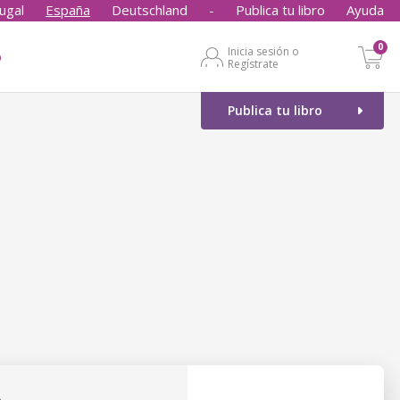
ugal
España
Deutschland
-
Publica tu libro
Ayuda
0
Inicia sesión o
o
Regístrate
Publica tu libro