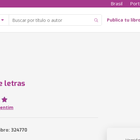
Brasil
Port
Publica tu libr
e letras
lentim
ibro: 324770