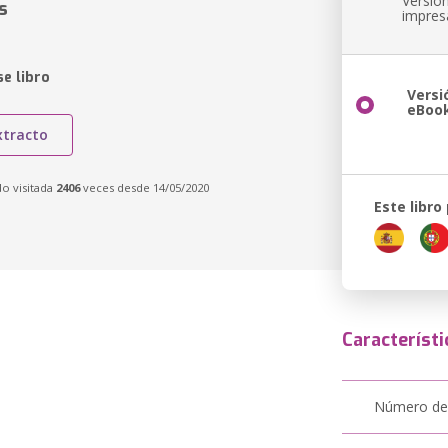
Versió
s
impres
e libro
Versi
eBoo
xtracto
do visitada
2406
veces desde 14/05/2020
Este libro
Característi
Número de