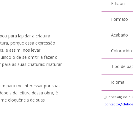
Edición
Formato
Acabado
ou para lapidar a criatura
atura, porque essa expressão
s, e assim, nos levar
Coloración
uindo o de se omitir a fazer o
r para as suas criaturas: maturar-
Tipo de pa
Idioma
im para me interessar por suas
epois da leitura dessa obra, é
¿Tienes alguna qu
lime eloquência de suas
contacto@clubd