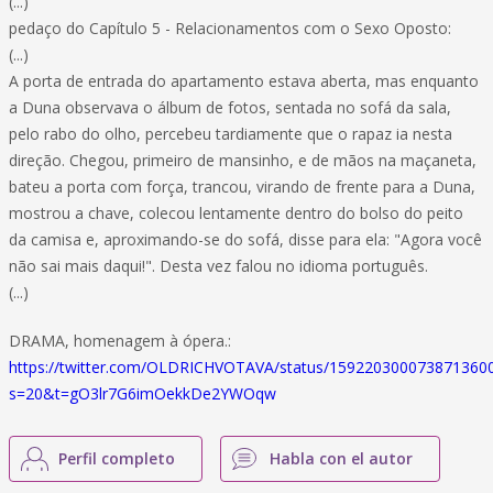
(...)
pedaço do Capítulo 5 - Relacionamentos com o Sexo Oposto:
(...)
A porta de entrada do apartamento estava aberta, mas enquanto
a Duna observava o álbum de fotos, sentada no sofá da sala,
pelo rabo do olho, percebeu tardiamente que o rapaz ia nesta
direção. Chegou, primeiro de mansinho, e de mãos na maçaneta,
bateu a porta com força, trancou, virando de frente para a Duna,
mostrou a chave, colecou lentamente dentro do bolso do peito
da camisa e, aproximando-se do sofá, disse para ela: "Agora você
não sai mais daqui!". Desta vez falou no idioma português.
(...)
DRAMA, homenagem à ópera.:
https://twitter.com/OLDRICHVOTAVA/status/159220300073871360
s=20&t=gO3lr7G6imOekkDe2YWOqw
Perfil completo
Habla con el autor