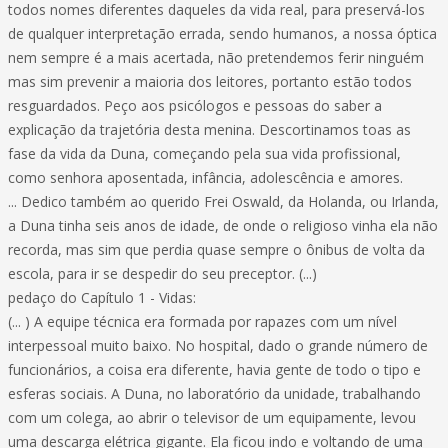
todos nomes diferentes daqueles da vida real, para preservá-los
de qualquer interpretação errada, sendo humanos, a nossa óptica
nem sempre é a mais acertada, não pretendemos ferir ninguém
mas sim prevenir a maioria dos leitores, portanto estão todos
resguardados. Peço aos psicólogos e pessoas do saber a
explicação da trajetória desta menina. Descortinamos toas as
fase da vida da Duna, começando pela sua vida profissional,
como senhora aposentada, infância, adolescência e amores.
... Dedico também ao querido Frei Oswald, da Holanda, ou Irlanda,
a Duna tinha seis anos de idade, de onde o religioso vinha ela não
recorda, mas sim que perdia quase sempre o ônibus de volta da
escola, para ir se despedir do seu preceptor. (...)
pedaço do Capítulo 1 - Vidas:
(... ) A equipe técnica era formada por rapazes com um nível
interpessoal muito baixo. No hospital, dado o grande número de
funcionários, a coisa era diferente, havia gente de todo o tipo e
esferas sociais. A Duna, no laboratório da unidade, trabalhando
com um colega, ao abrir o televisor de um equipamente, levou
uma descarga elétrica gigante. Ela ficou indo e voltando de uma