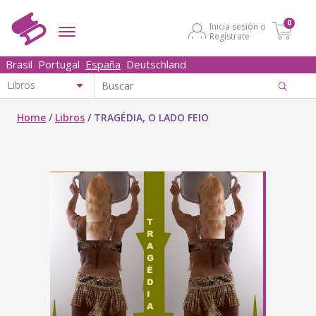
0
Inicia sesión o
Regístrate
Brasil
Portugal
España
Deutschland
Home
/
Libros
/
TRAGÉDIA, O LADO FEIO