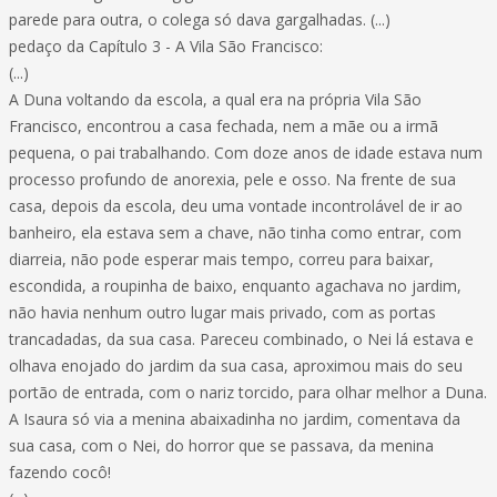
parede para outra, o colega só dava gargalhadas. (...)
pedaço da Capítulo 3 - A Vila São Francisco:
(...)
A Duna voltando da escola, a qual era na própria Vila São
Francisco, encontrou a casa fechada, nem a mãe ou a irmã
pequena, o pai trabalhando. Com doze anos de idade estava num
processo profundo de anorexia, pele e osso. Na frente de sua
casa, depois da escola, deu uma vontade incontrolável de ir ao
banheiro, ela estava sem a chave, não tinha como entrar, com
diarreia, não pode esperar mais tempo, correu para baixar,
escondida, a roupinha de baixo, enquanto agachava no jardim,
não havia nenhum outro lugar mais privado, com as portas
trancadadas, da sua casa. Pareceu combinado, o Nei lá estava e
olhava enojado do jardim da sua casa, aproximou mais do seu
portão de entrada, com o nariz torcido, para olhar melhor a Duna.
A Isaura só via a menina abaixadinha no jardim, comentava da
sua casa, com o Nei, do horror que se passava, da menina
fazendo cocô!