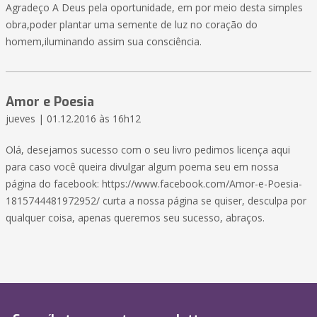
Agradeço A Deus pela oportunidade, em por meio desta simples
obra,poder plantar uma semente de luz no coração do
homem,iluminando assim sua consciência.
Amor e Poesia
jueves | 01.12.2016 às 16h12
Olá, desejamos sucesso com o seu livro pedimos licença aqui
para caso você queira divulgar algum poema seu em nossa
página do facebook: https://www.facebook.com/Amor-e-Poesia-
1815744481972952/ curta a nossa página se quiser, desculpa por
qualquer coisa, apenas queremos seu sucesso, abraços.