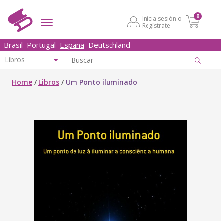
0
Inicia sesión o
Regístrate
Brasil
Portugal
España
Deutschland
Home
/
Libros
/
Um Ponto iluminado