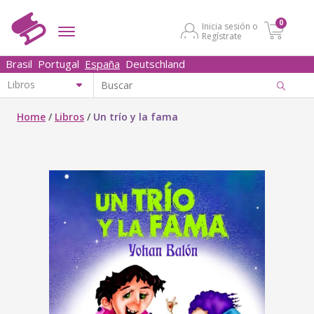
0
Inicia sesión o
Regístrate
Brasil
Portugal
España
Deutschland
Home
/
Libros
/
Un trío y la fama