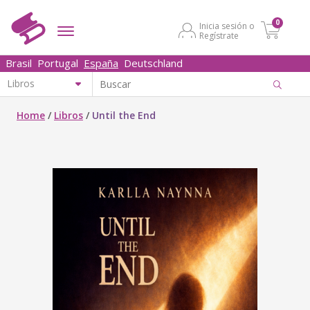
0
Inicia sesión o
Regístrate
Brasil
Portugal
España
Deutschland
Home
/
Libros
/
Until the End