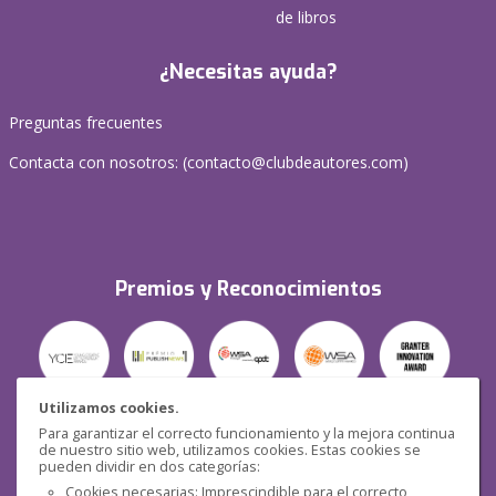
de libros
¿Necesitas ayuda?
Preguntas frecuentes
Contacta con nosotros: (
contacto@clubdeautores.com
)
Premios y Reconocimientos
Utilizamos cookies.
Para garantizar el correcto funcionamiento y la mejora continua
Seguridad
de nuestro sitio web, utilizamos cookies. Estas cookies se
pueden dividir en dos categorías:
Cookies necesarias: Imprescindible para el correcto