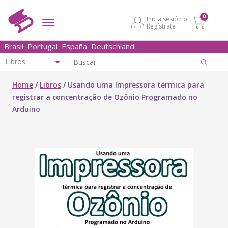
0
Inicia sesión o
Regístrate
Brasil
Portugal
España
Deutschland
Home
/
Libros
/
Usando uma Impressora térmica para
registrar a concentração de Ozônio Programado no
Arduino