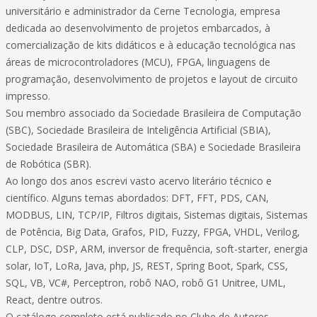
universitário e administrador da Cerne Tecnologia, empresa
dedicada ao desenvolvimento de projetos embarcados, à
comercialização de kits didáticos e à educação tecnológica nas
áreas de microcontroladores (MCU), FPGA, linguagens de
programação, desenvolvimento de projetos e layout de circuito
impresso.
Sou membro associado da Sociedade Brasileira de Computação
(SBC), Sociedade Brasileira de Inteligência Artificial (SBIA),
Sociedade Brasileira de Automática (SBA) e Sociedade Brasileira
de Robótica (SBR).
Ao longo dos anos escrevi vasto acervo literário técnico e
científico. Alguns temas abordados: DFT, FFT, PDS, CAN,
MODBUS, LIN, TCP/IP, Filtros digitais, Sistemas digitais, Sistemas
de Potência, Big Data, Grafos, PID, Fuzzy, FPGA, VHDL, Verilog,
CLP, DSC, DSP, ARM, inversor de frequência, soft-starter, energia
solar, IoT, LoRa, Java, php, JS, REST, Spring Boot, Spark, CSS,
SQL, VB, VC#, Perceptron, robô NAO, robô G1 Unitree, UML,
React, dentre outros.
O catálogo completo está publicado no Clube de Autores