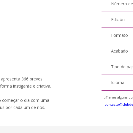
Número de
Edición
Formato
Acabado
Tipo de pa
e apresenta 366 breves
Idioma
orma instigante e criativa.
¿Tienes alguna qu
ue começar o dia com uma
contacto@clubd
us por cada um de nós.