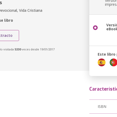
Versió
s
impres
evocional, Vida Cristiana
e libro
Versi
eBoo
xtracto
do visitada
5330
veces desde 19/01/2017
Este libro
Característi
ISBN