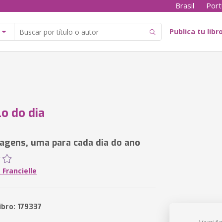
Brasil
Port
Publica tu libr
lo do dia
gens, uma para cada dia do ano
Francielle
ibro: 179337