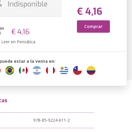
n
Indisponible
a
€ 4,16
Comprar
ón
€ 4,16
k
Leer en Pensática
 puede estar a la venta en:
cas
978-85-9224-611-2