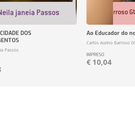
CIDADE DOS
Ao Educador do no
MENTOS
Carlos Aurino Barroso 
eia Passos
IMPRESO
€ 10,04
8