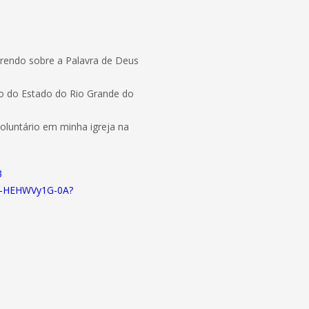
prendo sobre a Palavra de Deus
co do Estado do Rio Grande do
luntário em minha igreja na
3
o-HEHWVy1G-0A?