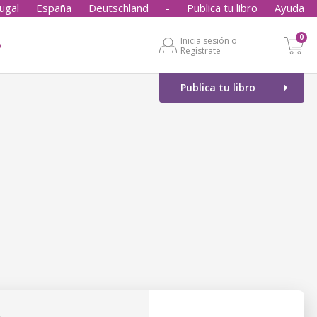
ugal
España
Deutschland
-
Publica tu libro
Ayuda
0
Inicia sesión o
o
Regístrate
Publica tu libro