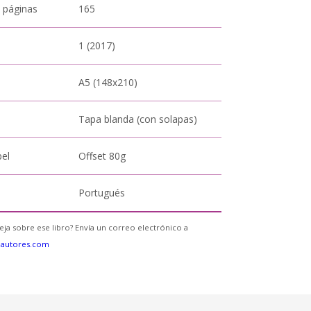
 páginas
165
1 (2017)
A5 (148x210)
Tapa blanda (con solapas)
pel
Offset 80g
Portugués
eja sobre ese libro? Envía un correo electrónico a
eautores.com