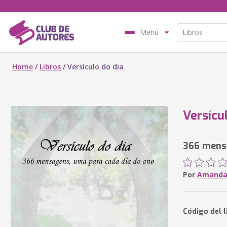
Menú
Home
/
Libros
/
Versículo do dia
Versícu
366 mensa
Por
Amanda 
Código del l