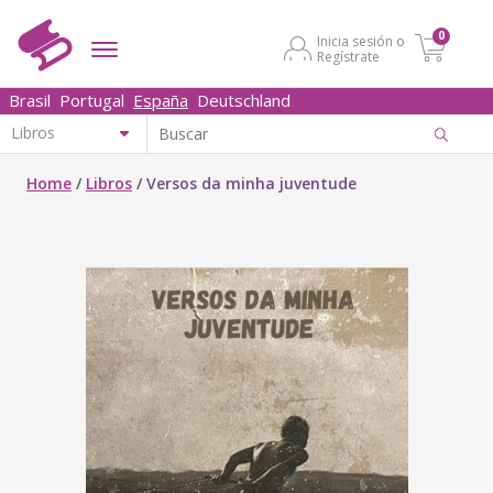
0
Inicia sesión o
Regístrate
Brasil
Portugal
España
Deutschland
Home
/
Libros
/
Versos da minha juventude