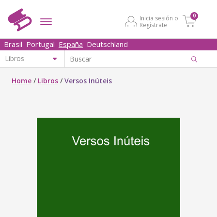
0
Inicia sesión o
Regístrate
Brasil
Portugal
España
Deutschland
Home
/
Libros
/
Versos Inúteis