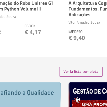
mação do Robô Unitree G1
A Arquitetura Cog
m Python Volume III
Fundamentos, Fun
Aplicações
adeu Souza
Vitor Amadeu Souza
EBOOK
2
€ 4,17
IMPRESO
€ 9,40
Ver la lista completa