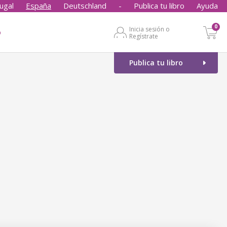
ugal
España
Deutschland
-
Publica tu libro
Ayuda
0
Inicia sesión o
o
Regístrate
Publica tu libro