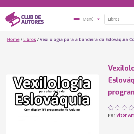
Menú
Home
/
Libros
/
Vexilologia para a bandeira da Eslováquia 
Vexilol
Eslováq
progra
Por
Vitor A