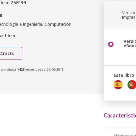
ibro: 258133
Versió
s
impres
ecnología e ingeniería, Computación
e libro
Versi
eBoo
xtracto
do visitada
1428
veces desde 21/06/2018
Este libro
Característi
Número de