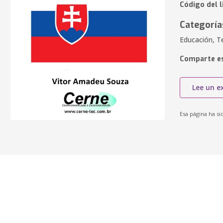
Código del l
Categoría
Educación, T
Comparte es
Lee un e
Esa página ha si