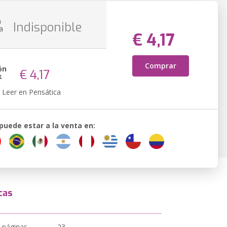
n
Indisponible
a
€ 4,17
Comprar
ón
€ 4,17
k
Leer en Pensática
 puede estar a la venta en:
cas
 páginas
23