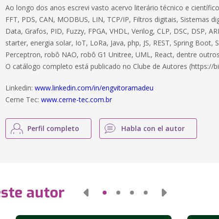
Ao longo dos anos escrevi vasto acervo literário técnico e científ
FFT, PDS, CAN, MODBUS, LIN, TCP/IP, Filtros digitais, Sistemas dig
Data, Grafos, PID, Fuzzy, FPGA, VHDL, Verilog, CLP, DSC, DSP, ARM
starter, energia solar, IoT, LoRa, Java, php, JS, REST, Spring Boot,
Perceptron, robô NAO, robô G1 Unitree, UML, React, dentre outros
O catálogo completo está publicado no Clube de Autores (https://bi
Linkedin:
www.linkedin.com/in/engvitoramadeu
Cerne Tec:
www.cerne-tec.com.br
Perfil completo
Habla con el autor
este autor