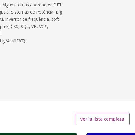
ico. Alguns temas abordados: DFT,
itais, Sistemas de Potência, Big
, inversor de frequência, soft-
 Spark, CSS, SQL, VB, VC#,
.
t.ly/4ns0E8Z).
Ver la lista completa