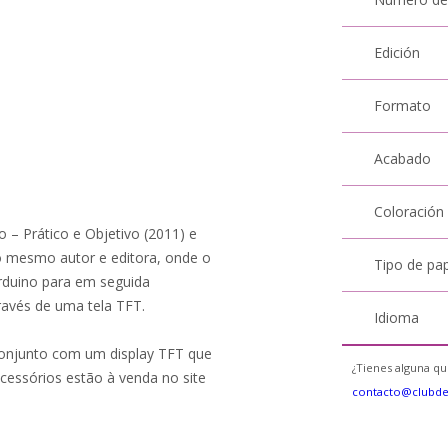
Edición
Formato
Acabado
Coloración
o – Prático e Objetivo (2011) e
 mesmo autor e editora, onde o
Tipo de pa
Arduino para em seguida
ravés de uma tela TFT.
Idioma
 conjunto com um display TFT que
¿Tienes alguna qu
acessórios estão à venda no site
contacto@clubd