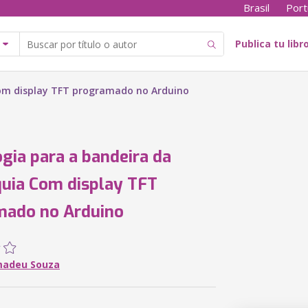
Brasil
Port
Publica tu libr
Com display TFT programado no Arduino
ogia para a bandeira da
uia Com display TFT
mado no Arduino
madeu Souza