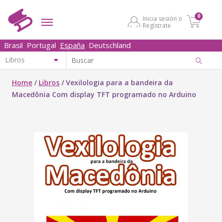
0
Inicia sesión o
Regístrate
Brasil
Portugal
España
Deutschland
Home
/
Libros
/
Vexilologia para a bandeira da
Macedônia Com display TFT programado no Arduino