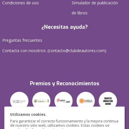
Condiciones de uso
Simulador de publicación
de libros
¿Necesitas ayuda?
Preguntas frecuentes
Contacta con nosotros: (
contacto@clubdeautores.com
)
Premios y Reconocimientos
Utilizamos cookies.
Para garantizar el correcto funcionamiento y la mejora continua
Seguridad
de nuestro sitio web, utilizamos cookies. Estas cookies se