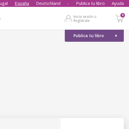
ugal
España
Deutschland
-
Publica tu libro
Ayuda
0
Inicia sesión o
o
Regístrate
Publica tu libro