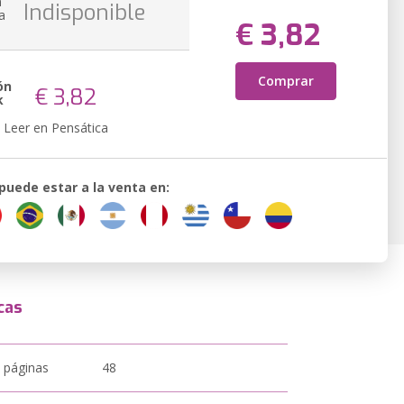
n
Indisponible
a
€ 3,82
Comprar
ón
€ 3,82
k
Leer en Pensática
 puede estar a la venta en:
cas
 páginas
48