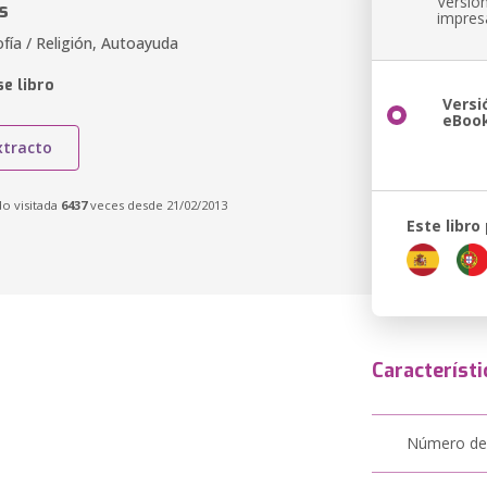
Versió
s
impres
ofía / Religión, Autoayuda
e libro
Versi
eBoo
xtracto
do visitada
6437
veces desde 21/02/2013
Este libro
Característi
Número de