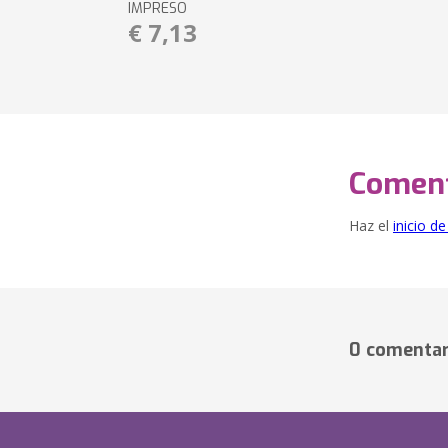
IMPRESO
€ 7,13
Coment
Haz el
inicio d
0 comentar