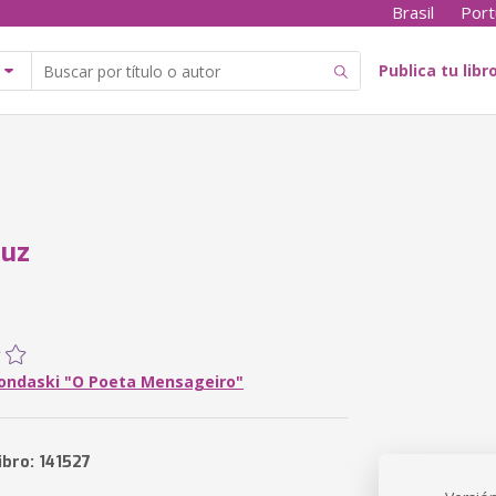
Brasil
Port
Publica tu libr
Luz
ondaski "O Poeta Mensageiro"
ibro: 141527