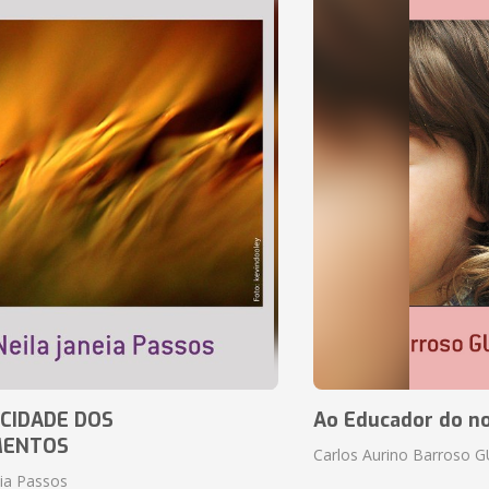
CIDADE DOS
Ao Educador do no
MENTOS
Carlos Aurino Barroso 
eia Passos