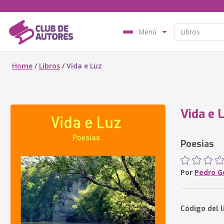
Menú
Home
/
Libros
/
Vida e Luz
Vida e 
Poesias
Por
Pedro G
Código del l